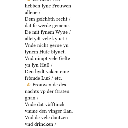
hebben ſyne Frouwen
allene /
Dem geſchoͤth recht /
dat ſe werde gemene.
De mit ſynem Wyue /
alletydt vele kyuet /
Vnde nicht gerne yn
ſynem Huſe blyuet.
Vnd nimpt vele Geſte
yn ſyn Huß /
Den bydt vaken eine
froͤmde Luß / etc.
Frouwen de des
nachts vp der ſtraten
ghan /
Vnde dat voͤfftinck
vmme den vinger ſlan.
Vnd de vele dantzen
vnd drincken /