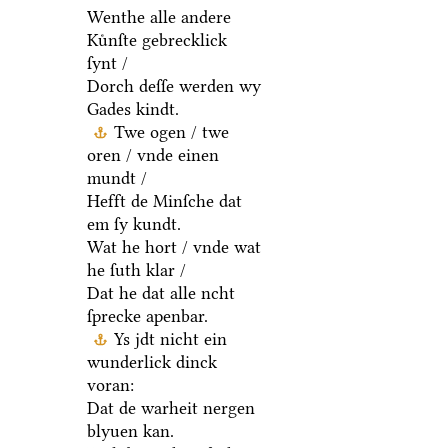
Wenthe alle andere
Kuͤnſte gebrecklick
ſynt /
Dorch deſſe werden wy
Gades kindt.
Twe ogen / twe
oren / vnde einen
mundt /
Hefft de Minſche dat
em ſy kundt.
Wat he hort / vnde wat
he ſuth klar /
Dat he dat alle ncht
ſprecke apenbar.
Ys jdt nicht ein
wunderlick dinck
voran:
Dat de warheit nergen
blyuen kan.