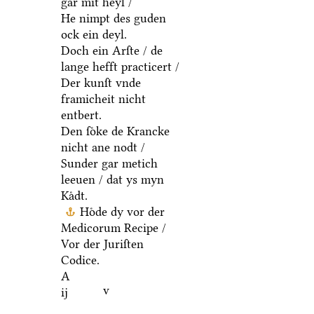
gar mit heyl /
He nimpt des guden
ock ein deyl.
Doch ein Arſte / de
lange hefft practicert /
Der kunſt vnde
framicheit nicht
entbert.
Den ſoͤke de Krancke
nicht ane nodt /
Sunder gar metich
leeuen / dat ys myn
Kaͤdt.
Hoͤde dy vor der
Medicorum Recipe /
Vor der Juriſten
Codice.
A
v
ij