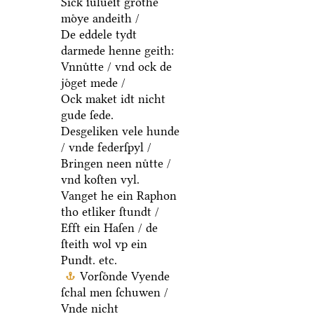
Sick ſulueſt grothe
moͤye andeith /
De eddele tydt
darmede henne geith:
Vnnuͤtte / vnd ock de
joͤget mede /
Ock maket idt nicht
gude ſede.
Desgeliken vele hunde
/ vnde federſpyl /
Bringen neen nuͤtte /
vnd koſten vyl.
Vanget he ein Raphon
tho etliker ſtundt /
Efft ein Haſen / de
ſteith wol vp ein
Pundt. etc.
Vorſoͤnde Vyende
ſchal men ſchuwen /
Vnde nicht