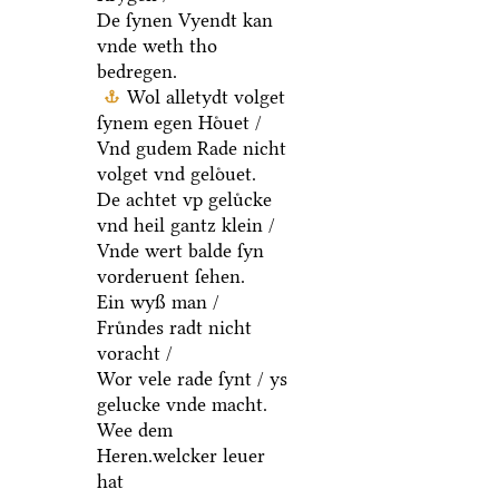
De ſynen Vyendt kan
vnde weth tho
bedregen.
Wol alletydt volget
ſynem egen Hoͤuet /
Vnd gudem Rade nicht
volget vnd geloͤuet.
De achtet vp geluͤcke
vnd heil gantz klein /
Vnde wert balde ſyn
vorderuent ſehen.
Ein wyß man /
Fruͤndes radt nicht
voracht /
Wor vele rade ſynt / ys
gelucke vnde macht.
Wee dem
Heren.welcker leuer
hat