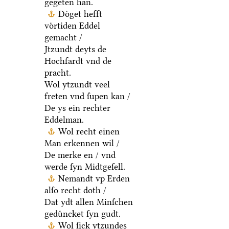
gegeten han.
Doͤget hefft
voͤrtiden Eddel
gemacht /
Jtzundt deyts de
Hochfardt vnd de
pracht.
Wol ytzundt veel
freten vnd ſupen kan /
De ys ein rechter
Eddelman.
Wol recht einen
Man erkennen wil /
De merke en / vnd
werde ſyn Midtgeſell.
Nemandt vp Erden
alſo recht doth /
Dat ydt allen Minſchen
geduͤncket ſyn gudt.
Wol ſick ytzundes