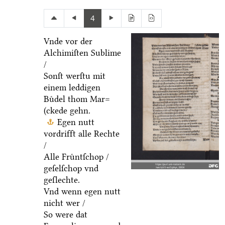
4
Vnde vor der
Alchimiſten Sublime
/
Sonſt werſtu mit
einem leddigen
Buͤdel thom Mar=
(ckede gehn.
Egen nutt
vordrifft alle Rechte
/
Alle Fruͤntſchop /
geſelſchop vnd
geſlechte.
Vnd wenn egen nutt
nicht wer /
So were dat