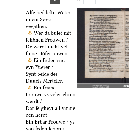
Alſe heddeſtu Water
in ein Se
e
u
gegathen.
Wer da bulet mit
ſchoͤnen Frouwen /
De werdt nicht vel
ſtene Huͤſer buwen.
Ein Buler vnd
eyn Yuerer /
Synt beide des
Duͤuels Merteler.
Ein frame
Frouwe ys veler ehren
werdt /
Dar ſe gheyt all vmme
den herdt.
Ein Erbar Frouwe / ys
van ſeden ſchon /