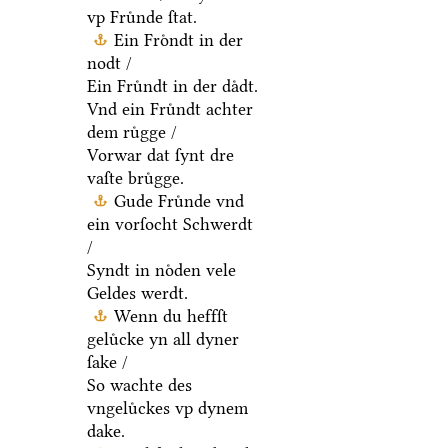
vp Fruͤnde ſtat.
Ein Froͤndt in der
nodt /
Ein Fruͤndt in der daͤdt.
Vnd ein Fruͤndt achter
dem ruͤgge /
Vorwar dat ſynt dre
vaſte bruͤgge.
Gude Fruͤnde vnd
ein vorſocht Schwerdt
/
Syndt in noͤden vele
Geldes werdt.
Wenn du heffſt
geluͤcke yn all dyner
ſake /
So wachte des
vngeluͤckes vp dynem
dake.