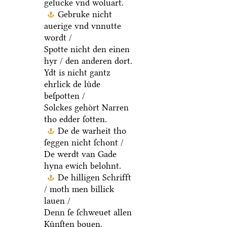
gelucke vnd woluart.
Gebruke nicht
auerige vnd vnnutte
wordt /
Spotte nicht den einen
hyr / den anderen dort.
Ydt is nicht gantz
ehrlick de luͤde
beſpotten /
Solckes gehoͤrt Narren
tho edder ſotten.
De de warheit tho
ſeggen nicht ſchont /
De werdt van Gade
hyna ewich belohnt.
De hilligen Schrifft
/ moth men billick
lauen /
Denn ſe ſchweuet allen
Kuͤnſten bouen.