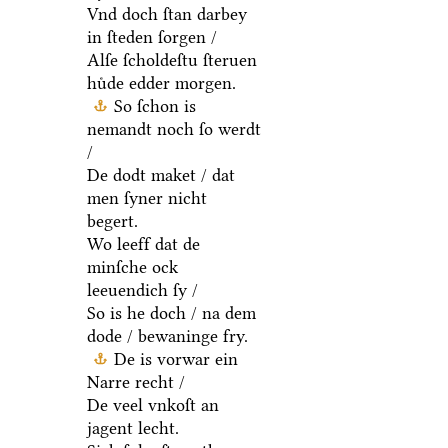
Vnd doch ſtan darbey
in ſteden ſorgen /
Alſe ſcholdeſtu ſteruen
huͤde edder morgen.
So ſchon is
nemandt noch ſo werdt
/
De dodt maket / dat
men ſyner nicht
begert.
Wo leeff dat de
minſche ock
leeuendich ſy /
So is he doch / na dem
dode / bewaninge fry.
De is vorwar ein
Narre recht /
De veel vnkoſt an
jagent lecht.