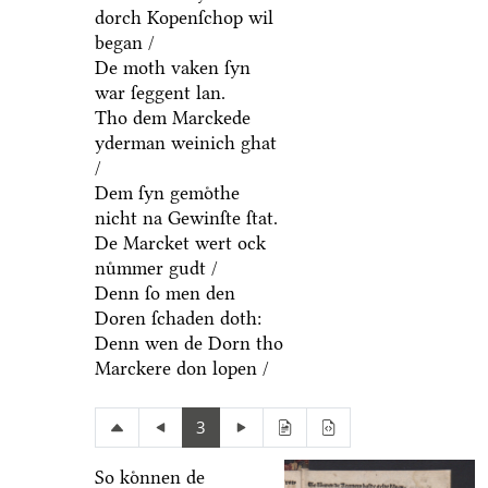
dorch Kopenſchop wil
began /
De moth vaken ſyn
war ſeggent lan.
Tho dem Marckede
yderman weinich ghat
/
Dem ſyn gemoͤthe
nicht na Gewinſte ſtat.
De Marcket wert ock
nuͤmmer gudt /
Denn ſo men den
Doren ſchaden doth:
Denn wen de Dorn tho
Marckere don lopen /
3
So koͤnnen de