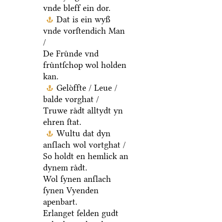
vnde bleff ein dor.
Dat is ein wyß
vnde vorſtendich Man
/
De Fruͤnde vnd
fruͤntſchop wol holden
kan.
Geloͤffte / Leue /
balde vorghat /
Truwe raͤdt alltydt yn
ehren ſtat.
Wultu dat dyn
anſlach wol vortghat /
So holdt en hemlick an
dynem raͤdt.
Wol ſynen anſlach
ſynen Vyenden
apenbart.
Erlanget ſelden gudt