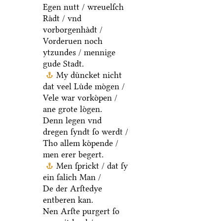
Egen nutt / wreuelſch
Raͤdt / vnd
vorborgenhaͤdt /
Vorderuen noch
ytzundes / mennige
gude Stadt.
My duͤncket nicht
dat veel Luͤde moͤgen /
Vele war vorkoͤpen /
ane grote loͤgen.
Denn legen vnd
dregen ſyndt ſo werdt /
Tho allem koͤpende /
men erer begert.
Men ſprickt / dat ſy
ein ſalich Man /
De der Arſtedye
entberen kan.
Nen Arſte purgert ſo