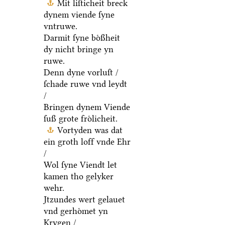
Mit liſticheit breck
dynem viende ſyne
vntruwe.
Darmit ſyne boͤßheit
dy nicht bringe yn
ruwe.
Denn dyne vorluſt /
ſchade ruwe vnd leydt
/
Bringen dynem Viende
ſuß grote froͤlicheit.
Vortyden was dat
ein groth loff vnde Ehr
/
Wol ſyne Viendt let
kamen tho gelyker
wehr.
Jtzundes wert gelauet
vnd gerhoͤmet yn
Krygen /