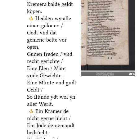
Kremers balde geldt
koͤpen.
Hedden wy alle
einen gelouen /
Godt vnd dat
gemene beſte vor
ogen.
Guden freden / vnd
recht gerichte /
Eine Elen / Mate
vnde Gewichte.
Eine Muͤnte vnd gudt
Geldt /
So ſtuͤnde ydt wol yn
aller Werlt.
Ein Kramer de
nicht gerne luͤcht /
Ein Joͤde de nemandt
bedruͤcht.