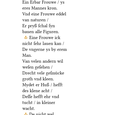
Ein Erbar Frouwe / ys
eres Mannes kron.
Vnd eine Frouwe eddel
van naturen /
Er pryß ſchal ſyn
bauen alle Figuren.
Eine Frouwe ick
nicht ſehr lauen kan /
De vngerne ys by erem
Man.
Van velen andern wil
weſen geſehen /
Drecht vele geſmuͤcke
groth vnd kleen.
Mydet er Huß / hefft
des klene acht /
Deſſe hefft ehr vnd
tucht / in kleiner
wacht.
De nicht wel