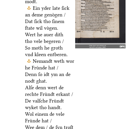
modt.
Ein yder late ſick
an deme genoͤgen /
Dat ſick tho ſinem
ſtate wil voͤgen.
Wert he auer dith
tho vele begeren /
So moth he groth
vnd kleen entberen.
Nemandt weth wor
he Fruͤnde hat /
Denn ſo idt ym an de
nodt ghat.
Alſe denn wert de
rechte Fruͤndt erkant /
De valſche Fruͤndt
wyket tho handt.
Wol einem de vele
Fruͤnde hat /
Wee dem / de ſyn troſt