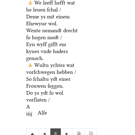
We leeff hefft wat
he leuen ſchal /
Deme ys mit einem
Ehewyue wol.
Wente nemandt drecht
ſo hogen modt /
Eyn wyff gifft em
kyues vnde haders
genoch.
Wultu ychtes wat
vorſchwegen hebben /
So ſchaltu ydt einer
Frouwen ſeggen.
Do ys ydt ſo wol
vorſlaten /
A
Alſe
iiij
8