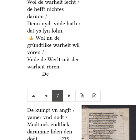
Wol de warheit ſecht /
de hefft nichtes
daruon /
Denn nydt vnde hath /
dat ys ſyn lohn.
Wol nu de
gruͤndtlike warheit wil
voͤren /
Vnde de Werlt mit der
warheit roͤren.
De
7
De kumpt yn angſt /
yamer vnd nodt /
Modt ock endtlick
darumme liden den
dodt.
235.