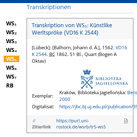
Transkriptionen
WS₁
Transkription von WS₅: Künstlike
WS₂
Werltspröke (VD16 K 2544)
WS₃
[Lübeck]: [Balhorn, Johann d. Ä.], 1562.
VD16
WS₄
K 2544
.
BC
1862. 51 Bl., Quart (Bogen A
WS₅
Oktav)
WS₆
WS₇
RB
Kraków, Biblioteka Jagiellońska:
Bero
Exemplar:
2000
Digitalisat:
https://jbc.bj.uj.edu.pl/publication/
https://purl.uni-
Zitierlink
rostock.de/wsrb/tr5-ws5