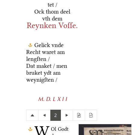
tet /
Ock thom deel
vth dem
Reynken Voſſe.
Gelick vnde
Recht waret am
lengſten /
Dat maket / men
bruket ydt am
weynigſten /
M. D. L X I I
2
W
Ol Godt