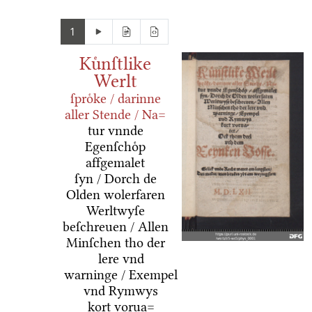
1
Kuͤnſtlike
Werlt
ſproͤke / darinne
aller Stende / Na=
tur vnnde
Egenſchoͤp
affgemalet
ſyn / Dorch de
Olden wolerfaren
Werltwyſe
beſchreuen / Allen
Minſchen tho der
lere vnd
warninge / Exempel
vnd Rymwys
kort vorua=