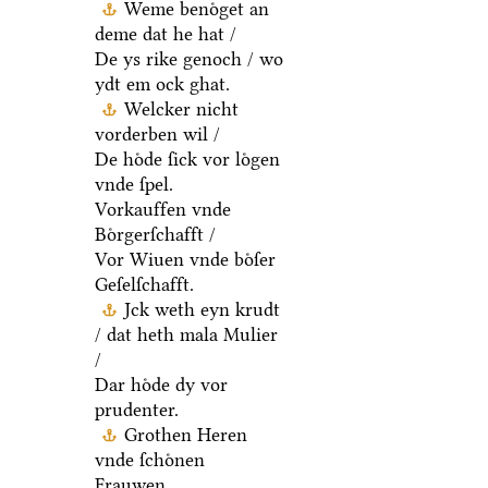
Weme benoͤget an
deme dat he hat /
De ys rike genoch / wo
ydt em ock ghat.
Welcker nicht
vorderben wil /
De hoͤde ſick vor loͤgen
vnde ſpel.
Vorkauffen vnde
Boͤrgerſchafft /
Vor Wiuen vnde boͤſer
Geſelſchafft.
Jck weth eyn krudt
/ dat heth mala Mulier
/
Dar hoͤde dy vor
prudenter.
Grothen Heren
vnde ſchoͤnen
Frauwen.