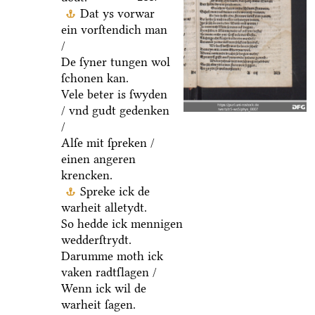
Dat ys vorwar
ein vorſtendich man
/
De ſyner tungen wol
ſchonen kan.
Vele beter is ſwyden
/ vnd gudt gedenken
/
Alſe mit ſpreken /
einen angeren
krencken.
Spreke ick de
warheit alletydt.
So hedde ick mennigen
wedderſtrydt.
Darumme moth ick
vaken radtſlagen /
Wenn ick wil de
warheit ſagen.