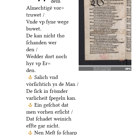
dem
Almechtigē vor=
truwet /
Vnde vp ſyne wege
buwet.
De kan nicht tho
ſchanden wer
den /
Wedder dort noch
hyr vp Er=
den.
Salich vnd
voͤrſichtich ys de Man /
De ſick in froͤmder
varlicheit ſpegeln kan.
Ein geſchot dat
men vorhen erſicht /
Dat ſchadet weinich
effte gar nicht.
Nen Meſt ſo ſcharp