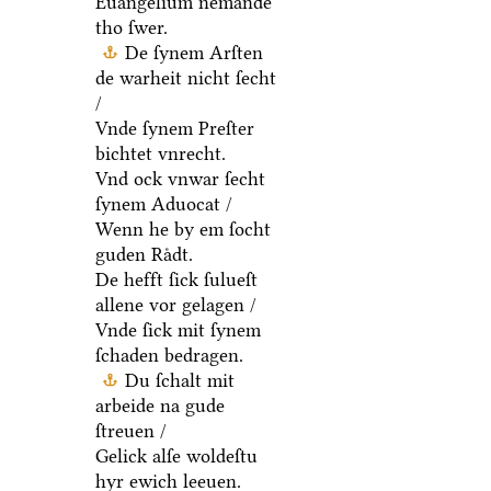
Euangelium nemande
tho ſwer.
De ſynem Arſten
de warheit nicht ſecht
/
Vnde ſynem Preſter
bichtet vnrecht.
Vnd ock vnwar ſecht
ſynem Aduocat /
Wenn he by em ſocht
guden Raͤdt.
De hefft ſick ſulueſt
allene vor gelagen /
Vnde ſick mit ſynem
ſchaden bedragen.
Du ſchalt mit
arbeide na gude
ſtreuen /
Gelick alſe woldeſtu
hyr ewich leeuen.