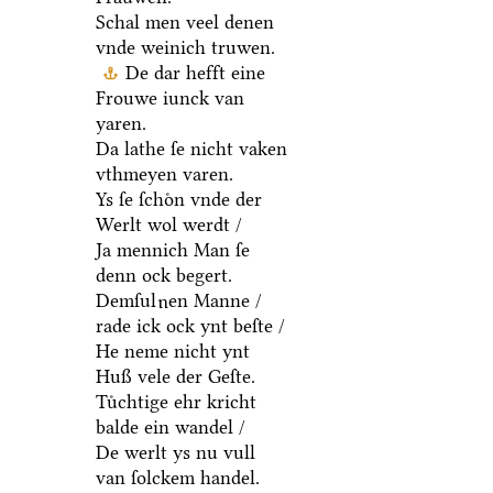
Schal men veel denen
vnde weinich truwen.
De dar hefft eine
Frouwe iunck van
yaren.
Da lathe ſe nicht vaken
vthmeyen varen.
Ys ſe ſchoͤn vnde der
Werlt wol werdt /
Ja mennich Man ſe
denn ock begert.
Demſul
en Manne /
u
rade ick ock ynt beſte /
He neme nicht ynt
Huß vele der Geſte.
Tuͤchtige ehr kricht
balde ein wandel /
De werlt ys nu vull
van ſolckem handel.