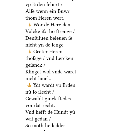
vp Erden ſchert /
Alſe wenn ein Buwr
thom Heren wert.
Wor de Here dem
Volcke iß tho ſtrenge /
Denſuluen beleuen ſe
nicht yn de lenge.
Groter Heren
thoſage / vnd Lercken
geſanck /
Klinget wol vnde waret
nicht lanck.
Ydt wardt vp Erden
nuͤ ſo ſlecht /
Gewaldt ginck ſtedes
vor dat recht.
Vnd hefft de Hundt yuͤ
wat gedan /
So moth he ledder