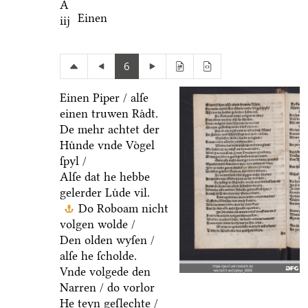
A
Einen
iij
6
Einen Piper / alſe
einen truwen Raͤdt.
De mehr achtet der
Huͤnde vnde Voͤgel
ſpyl /
Alſe dat he hebbe
gelerder Luͤde vil.
Do Roboam nicht
volgen wolde /
Den olden wyſen /
alſe he ſcholde.
Vnde volgede den
Narren / do vorlor
He teyn geſlechte /