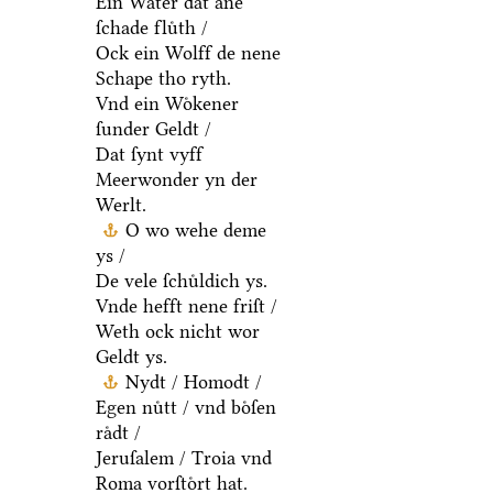
Ein Water dat ane
ſchade fluͤth /
Ock ein Wolff de nene
Schape tho ryth.
Vnd ein Woͤkener
ſunder Geldt /
Dat ſynt vyff
Meerwonder yn der
Werlt.
O wo wehe deme
ys /
De vele ſchuͤldich ys.
Vnde hefft nene friſt /
Weth ock nicht wor
Geldt ys.
Nydt / Homodt /
Egen nuͤtt / vnd boͤſen
raͤdt /
Jeruſalem / Troia vnd
Roma vorſtoͤrt hat.