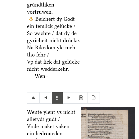
gruͤndtliken
vortruwen.
Beſchert dy Godt
ein temlick geluͤcke /
So wachte / dat dy de
gyricheit nicht druͤcke.
Na Rikedom yle nicht
tho ſehr /
Vp dat ſick dat geluͤcke
nicht wedderkehr.
Wen=
5
Wente ylent ys nicht
alletydt gudt /
Vnde maket vaken
ein bedroͤueden