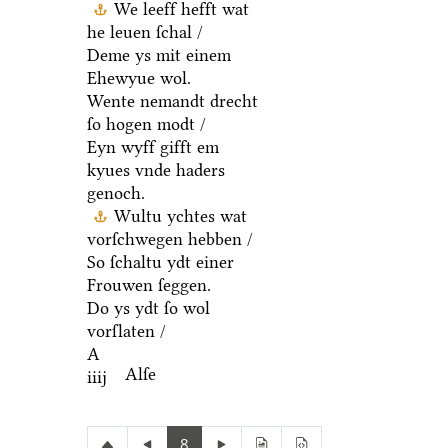
We leeff hefft wat
he leuen ſchal /
Deme ys mit einem
Ehewyue wol.
Wente nemandt drecht
ſo hogen modt /
Eyn wyff gifft em
kyues vnde haders
genoch.
Wultu ychtes wat
vorſchwegen hebben /
So ſchaltu ydt einer
Frouwen ſeggen.
Do ys ydt ſo wol
vorſlaten /
A
Alſe
iiij
8