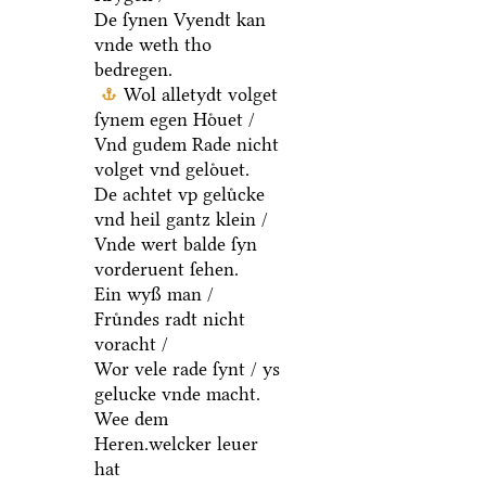
De ſynen Vyendt kan
vnde weth tho
bedregen.
Wol alletydt volget
ſynem egen Hoͤuet /
Vnd gudem Rade nicht
volget vnd geloͤuet.
De achtet vp geluͤcke
vnd heil gantz klein /
Vnde wert balde ſyn
vorderuent ſehen.
Ein wyß man /
Fruͤndes radt nicht
voracht /
Wor vele rade ſynt / ys
gelucke vnde macht.
Wee dem
Heren.welcker leuer
hat