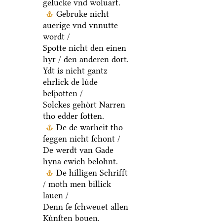
gelucke vnd woluart.
Gebruke nicht
auerige vnd vnnutte
wordt /
Spotte nicht den einen
hyr / den anderen dort.
Ydt is nicht gantz
ehrlick de luͤde
beſpotten /
Solckes gehoͤrt Narren
tho edder ſotten.
De de warheit tho
ſeggen nicht ſchont /
De werdt van Gade
hyna ewich belohnt.
De hilligen Schrifft
/ moth men billick
lauen /
Denn ſe ſchweuet allen
Kuͤnſten bouen.