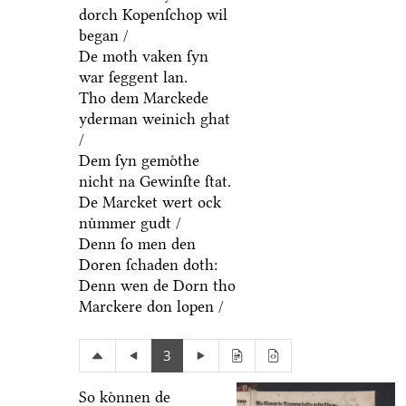
dorch Kopenſchop wil
began /
De moth vaken ſyn
war ſeggent lan.
Tho dem Marckede
yderman weinich ghat
/
Dem ſyn gemoͤthe
nicht na Gewinſte ſtat.
De Marcket wert ock
nuͤmmer gudt /
Denn ſo men den
Doren ſchaden doth:
Denn wen de Dorn tho
Marckere don lopen /
3
So koͤnnen de