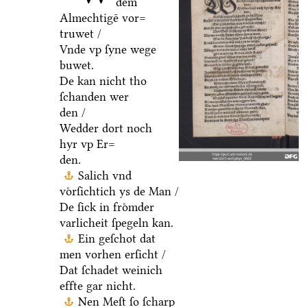
dem
Almechtigē vor=
truwet /
Vnde vp ſyne wege
buwet.
De kan nicht tho
ſchanden wer
den /
Wedder dort noch
hyr vp Er=
den.
Salich vnd
voͤrſichtich ys de Man /
De ſick in froͤmder
varlicheit ſpegeln kan.
Ein geſchot dat
men vorhen erſicht /
Dat ſchadet weinich
effte gar nicht.
Nen Meſt ſo ſcharp