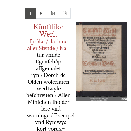
1
Kuͤnſtlike
Werlt
ſproͤke / darinne
aller Stende / Na=
tur vnnde
Egenſchoͤp
affgemalet
ſyn / Dorch de
Olden wolerfaren
Werltwyſe
beſchreuen / Allen
Minſchen tho der
lere vnd
warninge / Exempel
vnd Rymwys
kort vorua=