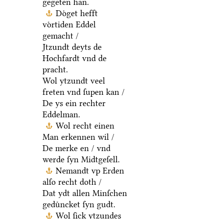
gegeten han.
Doͤget hefft
voͤrtiden Eddel
gemacht /
Jtzundt deyts de
Hochfardt vnd de
pracht.
Wol ytzundt veel
freten vnd ſupen kan /
De ys ein rechter
Eddelman.
Wol recht einen
Man erkennen wil /
De merke en / vnd
werde ſyn Midtgeſell.
Nemandt vp Erden
alſo recht doth /
Dat ydt allen Minſchen
geduͤncket ſyn gudt.
Wol ſick ytzundes