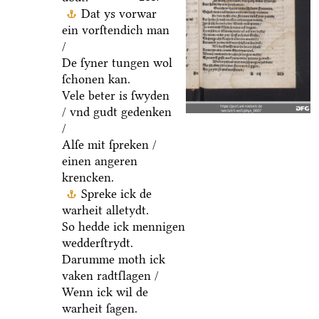
Dat ys vorwar
ein vorſtendich man
/
De ſyner tungen wol
ſchonen kan.
Vele beter is ſwyden
/ vnd gudt gedenken
/
Alſe mit ſpreken /
einen angeren
krencken.
Spreke ick de
warheit alletydt.
So hedde ick mennigen
wedderſtrydt.
Darumme moth ick
vaken radtſlagen /
Wenn ick wil de
warheit ſagen.