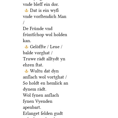
vnde bleff ein dor.
Dat is ein wyß
vnde vorſtendich Man
/
De Fruͤnde vnd
fruͤntſchop wol holden
kan.
Geloͤffte / Leue /
balde vorghat /
Truwe raͤdt alltydt yn
ehren ſtat.
Wultu dat dyn
anſlach wol vortghat /
So holdt en hemlick an
dynem raͤdt.
Wol ſynen anſlach
ſynen Vyenden
apenbart.
Erlanget ſelden gudt