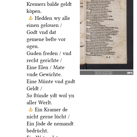
Kremers balde geldt
koͤpen.
Hedden wy alle
einen gelouen /
Godt vnd dat
gemene beſte vor
ogen.
Guden freden / vnd
recht gerichte /
Eine Elen / Mate
vnde Gewichte.
Eine Muͤnte vnd gudt
Geldt /
So ſtuͤnde ydt wol yn
aller Werlt.
Ein Kramer de
nicht gerne luͤcht /
Ein Joͤde de nemandt
bedruͤcht.