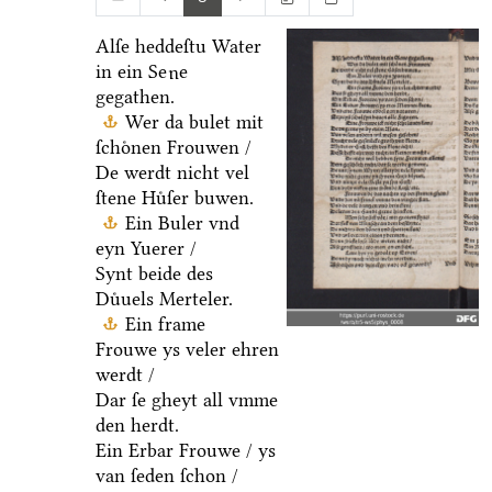
Alſe heddeſtu Water
in ein Se
e
u
gegathen.
Wer da bulet mit
ſchoͤnen Frouwen /
De werdt nicht vel
ſtene Huͤſer buwen.
Ein Buler vnd
eyn Yuerer /
Synt beide des
Duͤuels Merteler.
Ein frame
Frouwe ys veler ehren
werdt /
Dar ſe gheyt all vmme
den herdt.
Ein Erbar Frouwe / ys
van ſeden ſchon /