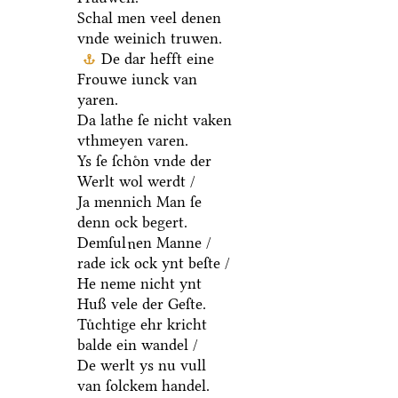
Schal men veel denen
vnde weinich truwen.
De dar hefft eine
Frouwe iunck van
yaren.
Da lathe ſe nicht vaken
vthmeyen varen.
Ys ſe ſchoͤn vnde der
Werlt wol werdt /
Ja mennich Man ſe
denn ock begert.
Demſul
en Manne /
u
rade ick ock ynt beſte /
He neme nicht ynt
Huß vele der Geſte.
Tuͤchtige ehr kricht
balde ein wandel /
De werlt ys nu vull
van ſolckem handel.