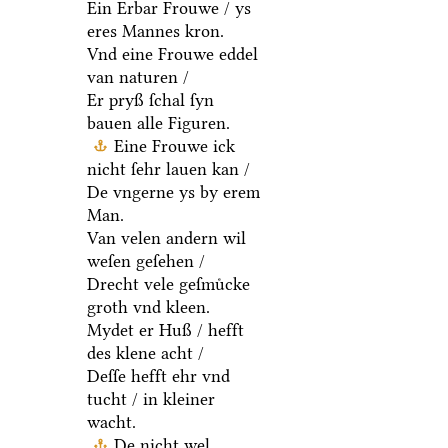
Ein Erbar Frouwe / ys
eres Mannes kron.
Vnd eine Frouwe eddel
van naturen /
Er pryß ſchal ſyn
bauen alle Figuren.
Eine Frouwe ick
nicht ſehr lauen kan /
De vngerne ys by erem
Man.
Van velen andern wil
weſen geſehen /
Drecht vele geſmuͤcke
groth vnd kleen.
Mydet er Huß / hefft
des klene acht /
Deſſe hefft ehr vnd
tucht / in kleiner
wacht.
De nicht wel