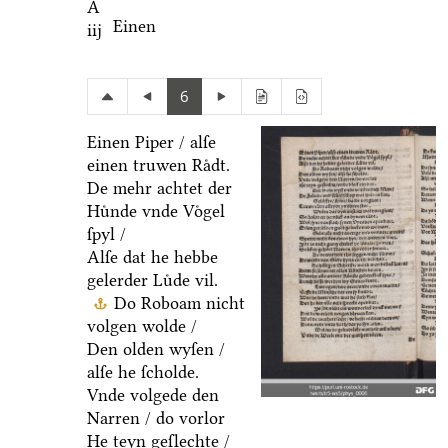
A
Einen
iij
6
Einen Piper / alſe
einen truwen Raͤdt.
De mehr achtet der
Huͤnde vnde Voͤgel
ſpyl /
Alſe dat he hebbe
gelerder Luͤde vil.
Do Roboam nicht
volgen wolde /
Den olden wyſen /
alſe he ſcholde.
Vnde volgede den
Narren / do vorlor
He teyn geſlechte /