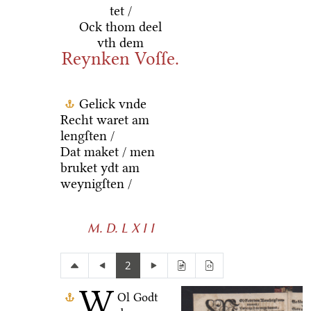
tet /
Ock thom deel
vth dem
Reynken Voſſe.
Gelick vnde
Recht waret am
lengſten /
Dat maket / men
bruket ydt am
weynigſten /
M. D. L X I I
2
W
Ol Godt