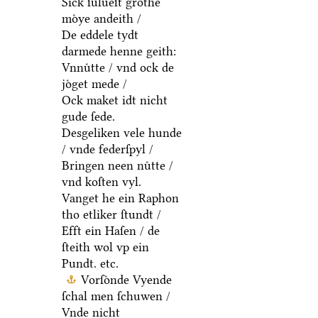
Sick ſulueſt grothe
moͤye andeith /
De eddele tydt
darmede henne geith:
Vnnuͤtte / vnd ock de
joͤget mede /
Ock maket idt nicht
gude ſede.
Desgeliken vele hunde
/ vnde federſpyl /
Bringen neen nuͤtte /
vnd koſten vyl.
Vanget he ein Raphon
tho etliker ſtundt /
Efft ein Haſen / de
ſteith wol vp ein
Pundt. etc.
Vorſoͤnde Vyende
ſchal men ſchuwen /
Vnde nicht