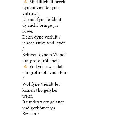
Mit liſticheit breck
dynem viende ſyne
vntruwe.
Darmit ſyne boͤßheit
dy nicht bringe yn
ruwe.
Denn dyne vorluſt /
ſchade ruwe vnd leydt
/
Bringen dynem Viende
ſuß grote froͤlicheit.
Vortyden was dat
ein groth loff vnde Ehr
/
Wol ſyne Viendt let
kamen tho gelyker
wehr.
Jtzundes wert gelauet
vnd gerhoͤmet yn
Krygen /