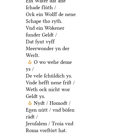
Ein Water dat ane
ſchade fluͤth /
Ock ein Wolff de nene
Schape tho ryth.
Vnd ein Woͤkener
ſunder Geldt /
Dat ſynt vyff
Meerwonder yn der
Werlt.
O wo wehe deme
ys /
De vele ſchuͤldich ys.
Vnde hefft nene friſt /
Weth ock nicht wor
Geldt ys.
Nydt / Homodt /
Egen nuͤtt / vnd boͤſen
raͤdt /
Jeruſalem / Troia vnd
Roma vorſtoͤrt hat.