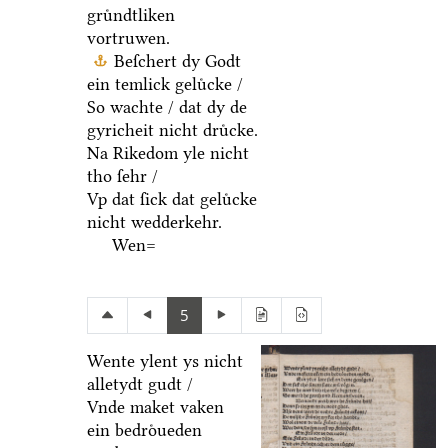
gruͤndtliken
vortruwen.
Beſchert dy Godt
ein temlick geluͤcke /
So wachte / dat dy de
gyricheit nicht druͤcke.
Na Rikedom yle nicht
tho ſehr /
Vp dat ſick dat geluͤcke
nicht wedderkehr.
Wen=
5
Wente ylent ys nicht
alletydt gudt /
Vnde maket vaken
ein bedroͤueden