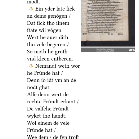
modt.
Ein yder late ſick
an deme genoͤgen /
Dat ſick tho ſinem
ſtate wil voͤgen.
Wert he auer dith
tho vele begeren /
So moth he groth
vnd kleen entberen.
Nemandt weth wor
he Fruͤnde hat /
Denn ſo idt ym an de
nodt ghat.
Alſe denn wert de
rechte Fruͤndt erkant /
De valſche Fruͤndt
wyket tho handt.
Wol einem de vele
Fruͤnde hat /
Wee dem / de ſyn troſt