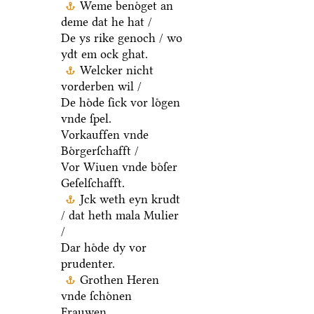
Weme benoͤget an
deme dat he hat /
De ys rike genoch / wo
ydt em ock ghat.
Welcker nicht
vorderben wil /
De hoͤde ſick vor loͤgen
vnde ſpel.
Vorkauffen vnde
Boͤrgerſchafft /
Vor Wiuen vnde boͤſer
Geſelſchafft.
Jck weth eyn krudt
/ dat heth mala Mulier
/
Dar hoͤde dy vor
prudenter.
Grothen Heren
vnde ſchoͤnen
Frauwen.