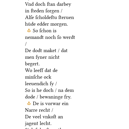
Vnd doch ſtan darbey
in ſteden ſorgen /
Alſe ſcholdeſtu ſteruen
huͤde edder morgen.
So ſchon is
nemandt noch ſo werdt
/
De dodt maket / dat
men ſyner nicht
begert.
Wo leeff dat de
minſche ock
leeuendich ſy /
So is he doch / na dem
dode / bewaninge fry.
De is vorwar ein
Narre recht /
De veel vnkoſt an
jagent lecht.