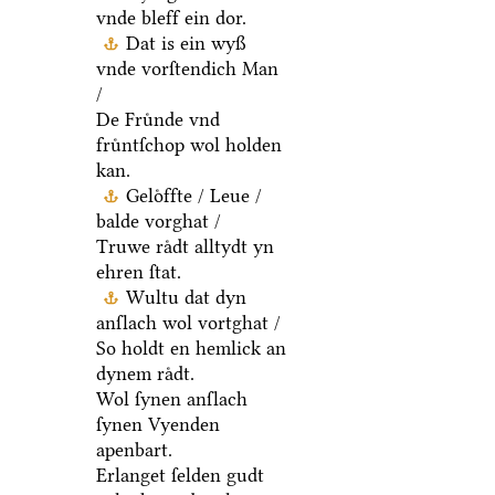
vnde bleff ein dor.
Dat is ein wyß
vnde vorſtendich Man
/
De Fruͤnde vnd
fruͤntſchop wol holden
kan.
Geloͤffte / Leue /
balde vorghat /
Truwe raͤdt alltydt yn
ehren ſtat.
Wultu dat dyn
anſlach wol vortghat /
So holdt en hemlick an
dynem raͤdt.
Wol ſynen anſlach
ſynen Vyenden
apenbart.
Erlanget ſelden gudt