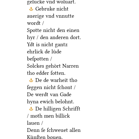
gelucke vnd woluart.
Gebruke nicht
auerige vnd vnnutte
wordt /
Spotte nicht den einen
hyr / den anderen dort.
Ydt is nicht gantz
ehrlick de luͤde
beſpotten /
Solckes gehoͤrt Narren
tho edder ſotten.
De de warheit tho
ſeggen nicht ſchont /
De werdt van Gade
hyna ewich belohnt.
De hilligen Schrifft
/ moth men billick
lauen /
Denn ſe ſchweuet allen
Kuͤnſten bouen.