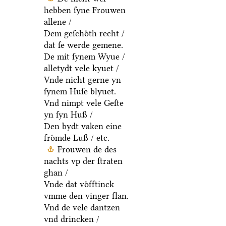
hebben ſyne Frouwen
allene /
Dem geſchoͤth recht /
dat ſe werde gemene.
De mit ſynem Wyue /
alletydt vele kyuet /
Vnde nicht gerne yn
ſynem Huſe blyuet.
Vnd nimpt vele Geſte
yn ſyn Huß /
Den bydt vaken eine
froͤmde Luß / etc.
Frouwen de des
nachts vp der ſtraten
ghan /
Vnde dat voͤfftinck
vmme den vinger ſlan.
Vnd de vele dantzen
vnd drincken /