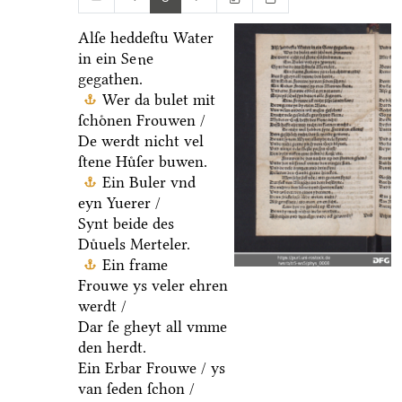
Alſe heddeſtu Water
in ein Se
e
u
gegathen.
Wer da bulet mit
ſchoͤnen Frouwen /
De werdt nicht vel
ſtene Huͤſer buwen.
Ein Buler vnd
eyn Yuerer /
Synt beide des
Duͤuels Merteler.
Ein frame
Frouwe ys veler ehren
werdt /
Dar ſe gheyt all vmme
den herdt.
Ein Erbar Frouwe / ys
van ſeden ſchon /