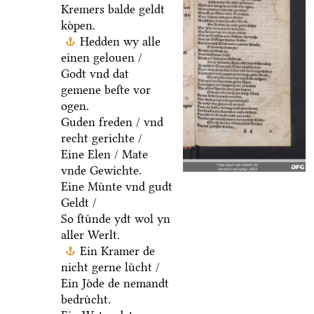
Kremers balde geldt
koͤpen.
Hedden wy alle
einen gelouen /
Godt vnd dat
gemene beſte vor
ogen.
Guden freden / vnd
recht gerichte /
Eine Elen / Mate
vnde Gewichte.
Eine Muͤnte vnd gudt
Geldt /
So ſtuͤnde ydt wol yn
aller Werlt.
Ein Kramer de
nicht gerne luͤcht /
Ein Joͤde de nemandt
bedruͤcht.