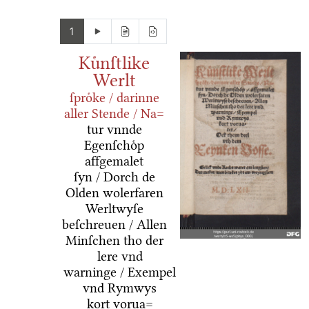
1
Kuͤnſtlike
Werlt
ſproͤke / darinne
aller Stende / Na=
tur vnnde
Egenſchoͤp
affgemalet
ſyn / Dorch de
Olden wolerfaren
Werltwyſe
beſchreuen / Allen
Minſchen tho der
lere vnd
warninge / Exempel
vnd Rymwys
kort vorua=