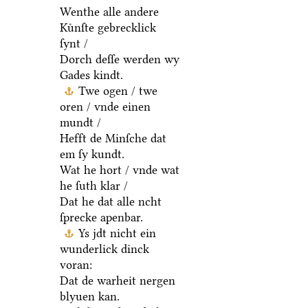
Wenthe alle andere
Kuͤnſte gebrecklick
ſynt /
Dorch deſſe werden wy
Gades kindt.
Twe ogen / twe
oren / vnde einen
mundt /
Hefft de Minſche dat
em ſy kundt.
Wat he hort / vnde wat
he ſuth klar /
Dat he dat alle ncht
ſprecke apenbar.
Ys jdt nicht ein
wunderlick dinck
voran:
Dat de warheit nergen
blyuen kan.