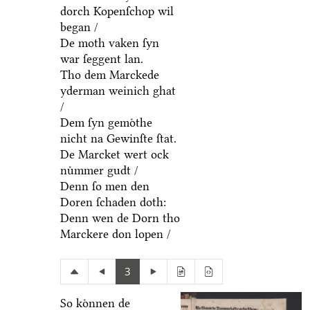
dorch Kopenſchop wil
began /
De moth vaken ſyn
war ſeggent lan.
Tho dem Marckede
yderman weinich ghat
/
Dem ſyn gemoͤthe
nicht na Gewinſte ſtat.
De Marcket wert ock
nuͤmmer gudt /
Denn ſo men den
Doren ſchaden doth:
Denn wen de Dorn tho
Marckere don lopen /
3
So koͤnnen de