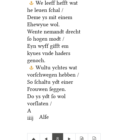
We leeff hefft wat
he leuen ſchal /
Deme ys mit einem
Ehewyue wol.
Wente nemandt drecht
ſo hogen modt /
Eyn wyff gifft em
kyues vnde haders
genoch.
Wultu ychtes wat
vorſchwegen hebben /
So ſchaltu ydt einer
Frouwen ſeggen.
Do ys ydt ſo wol
vorſlaten /
A
Alſe
iiij
8