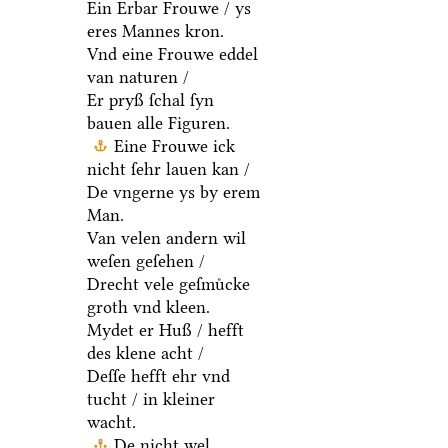
Ein Erbar Frouwe / ys
eres Mannes kron.
Vnd eine Frouwe eddel
van naturen /
Er pryß ſchal ſyn
bauen alle Figuren.
Eine Frouwe ick
nicht ſehr lauen kan /
De vngerne ys by erem
Man.
Van velen andern wil
weſen geſehen /
Drecht vele geſmuͤcke
groth vnd kleen.
Mydet er Huß / hefft
des klene acht /
Deſſe hefft ehr vnd
tucht / in kleiner
wacht.
De nicht wel