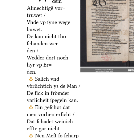
dem
Almechtigē vor=
truwet /
Vnde vp ſyne wege
buwet.
De kan nicht tho
ſchanden wer
den /
Wedder dort noch
hyr vp Er=
den.
Salich vnd
voͤrſichtich ys de Man /
De ſick in froͤmder
varlicheit ſpegeln kan.
Ein geſchot dat
men vorhen erſicht /
Dat ſchadet weinich
effte gar nicht.
Nen Meſt ſo ſcharp