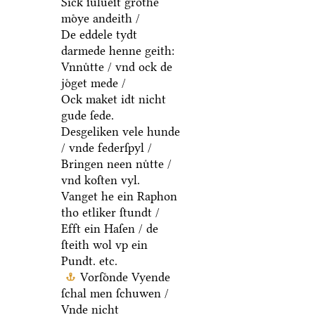
Sick ſulueſt grothe
moͤye andeith /
De eddele tydt
darmede henne geith:
Vnnuͤtte / vnd ock de
joͤget mede /
Ock maket idt nicht
gude ſede.
Desgeliken vele hunde
/ vnde federſpyl /
Bringen neen nuͤtte /
vnd koſten vyl.
Vanget he ein Raphon
tho etliker ſtundt /
Efft ein Haſen / de
ſteith wol vp ein
Pundt. etc.
Vorſoͤnde Vyende
ſchal men ſchuwen /
Vnde nicht