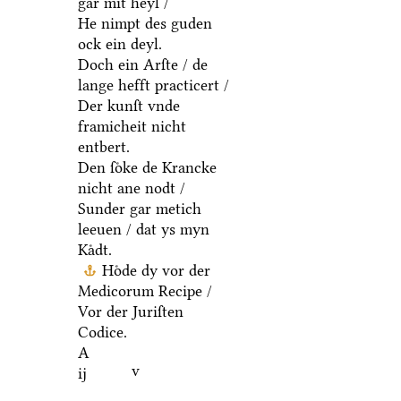
gar mit heyl /
He nimpt des guden
ock ein deyl.
Doch ein Arſte / de
lange hefft practicert /
Der kunſt vnde
framicheit nicht
entbert.
Den ſoͤke de Krancke
nicht ane nodt /
Sunder gar metich
leeuen / dat ys myn
Kaͤdt.
Hoͤde dy vor der
Medicorum Recipe /
Vor der Juriſten
Codice.
A
v
ij