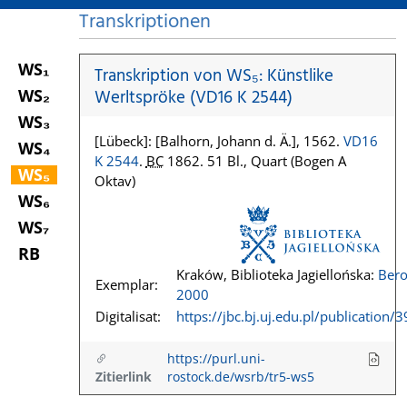
Transkriptionen
WS₁
Transkription von WS₅: Künstlike
WS₂
Werltspröke (VD16 K 2544)
WS₃
[Lübeck]: [Balhorn, Johann d. Ä.], 1562.
VD16
WS₄
K 2544
.
BC
1862. 51 Bl., Quart (Bogen A
WS₅
Oktav)
WS₆
WS₇
RB
Kraków, Biblioteka Jagiellońska:
Bero
Exemplar:
2000
Digitalisat:
https://jbc.bj.uj.edu.pl/publication/
https://purl.uni-
Zitierlink
rostock.de/wsrb/tr5-ws5