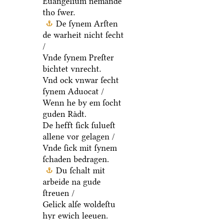
Euangelium nemande
tho ſwer.
De ſynem Arſten
de warheit nicht ſecht
/
Vnde ſynem Preſter
bichtet vnrecht.
Vnd ock vnwar ſecht
ſynem Aduocat /
Wenn he by em ſocht
guden Raͤdt.
De hefft ſick ſulueſt
allene vor gelagen /
Vnde ſick mit ſynem
ſchaden bedragen.
Du ſchalt mit
arbeide na gude
ſtreuen /
Gelick alſe woldeſtu
hyr ewich leeuen.