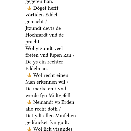
gegeten han.
Doͤget hefft
voͤrtiden Eddel
gemacht /
Jtzundt deyts de
Hochfardt vnd de
pracht.
Wol ytzundt veel
freten vnd ſupen kan /
De ys ein rechter
Eddelman.
Wol recht einen
Man erkennen wil /
De merke en / vnd
werde ſyn Midtgeſell.
Nemandt vp Erden
alſo recht doth /
Dat ydt allen Minſchen
geduͤncket ſyn gudt.
Wol ſick ytzundes