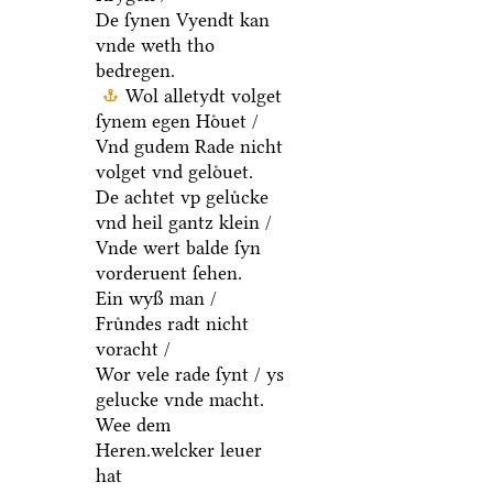
De ſynen Vyendt kan
vnde weth tho
bedregen.
Wol alletydt volget
ſynem egen Hoͤuet /
Vnd gudem Rade nicht
volget vnd geloͤuet.
De achtet vp geluͤcke
vnd heil gantz klein /
Vnde wert balde ſyn
vorderuent ſehen.
Ein wyß man /
Fruͤndes radt nicht
voracht /
Wor vele rade ſynt / ys
gelucke vnde macht.
Wee dem
Heren.welcker leuer
hat