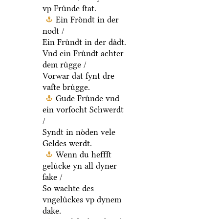
vp Fruͤnde ſtat.
Ein Froͤndt in der
nodt /
Ein Fruͤndt in der daͤdt.
Vnd ein Fruͤndt achter
dem ruͤgge /
Vorwar dat ſynt dre
vaſte bruͤgge.
Gude Fruͤnde vnd
ein vorſocht Schwerdt
/
Syndt in noͤden vele
Geldes werdt.
Wenn du heffſt
geluͤcke yn all dyner
ſake /
So wachte des
vngeluͤckes vp dynem
dake.