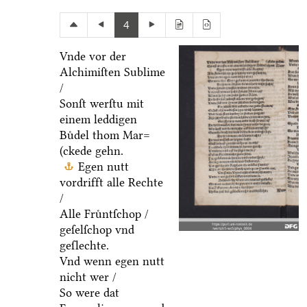
4
Vnde vor der
Alchimiſten Sublime
/
Sonſt werſtu mit
einem leddigen
Buͤdel thom Mar=
(ckede gehn.
Egen nutt
vordrifft alle Rechte
/
Alle Fruͤntſchop /
geſelſchop vnd
geſlechte.
Vnd wenn egen nutt
nicht wer /
So were dat