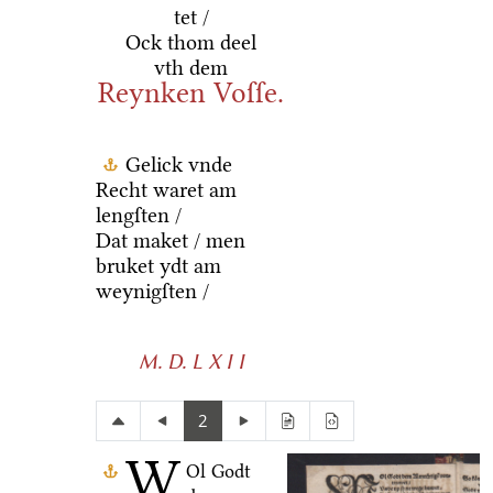
tet /
Ock thom deel
vth dem
Reynken Voſſe.
Gelick vnde
Recht waret am
lengſten /
Dat maket / men
bruket ydt am
weynigſten /
M. D. L X I I
2
W
Ol Godt