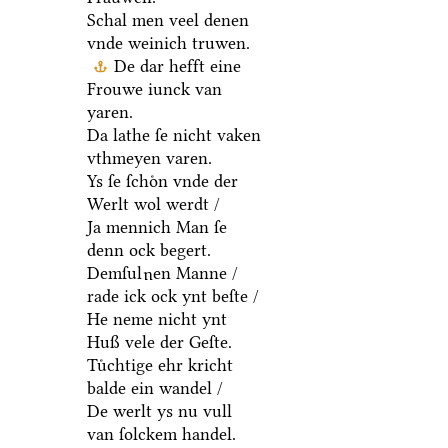
Schal men veel denen
vnde weinich truwen.
De dar hefft eine
Frouwe iunck van
yaren.
Da lathe ſe nicht vaken
vthmeyen varen.
Ys ſe ſchoͤn vnde der
Werlt wol werdt /
Ja mennich Man ſe
denn ock begert.
Demſul
en Manne /
u
rade ick ock ynt beſte /
He neme nicht ynt
Huß vele der Geſte.
Tuͤchtige ehr kricht
balde ein wandel /
De werlt ys nu vull
van ſolckem handel.