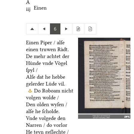
A
Einen
iij
6
Einen Piper / alſe
einen truwen Raͤdt.
De mehr achtet der
Huͤnde vnde Voͤgel
ſpyl /
Alſe dat he hebbe
gelerder Luͤde vil.
Do Roboam nicht
volgen wolde /
Den olden wyſen /
alſe he ſcholde.
Vnde volgede den
Narren / do vorlor
He teyn geſlechte /