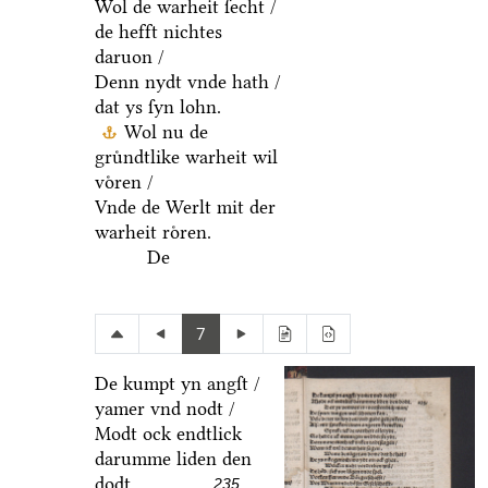
Wol de warheit ſecht /
de hefft nichtes
daruon /
Denn nydt vnde hath /
dat ys ſyn lohn.
Wol nu de
gruͤndtlike warheit wil
voͤren /
Vnde de Werlt mit der
warheit roͤren.
De
7
De kumpt yn angſt /
yamer vnd nodt /
Modt ock endtlick
darumme liden den
dodt.
235.