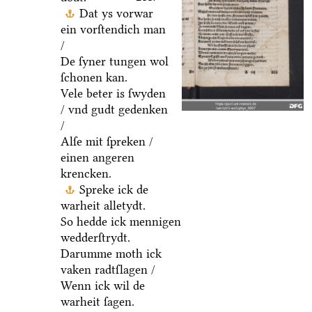
Dat ys vorwar
ein vorſtendich man
/
De ſyner tungen wol
ſchonen kan.
Vele beter is ſwyden
/ vnd gudt gedenken
/
Alſe mit ſpreken /
einen angeren
krencken.
Spreke ick de
warheit alletydt.
So hedde ick mennigen
wedderſtrydt.
Darumme moth ick
vaken radtſlagen /
Wenn ick wil de
warheit ſagen.