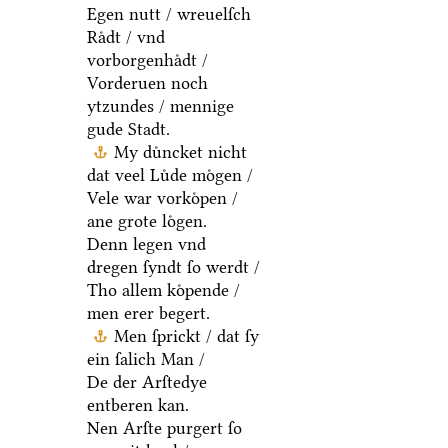
Egen nutt / wreuelſch
Raͤdt / vnd
vorborgenhaͤdt /
Vorderuen noch
ytzundes / mennige
gude Stadt.
My duͤncket nicht
dat veel Luͤde moͤgen /
Vele war vorkoͤpen /
ane grote loͤgen.
Denn legen vnd
dregen ſyndt ſo werdt /
Tho allem koͤpende /
men erer begert.
Men ſprickt / dat ſy
ein ſalich Man /
De der Arſtedye
entberen kan.
Nen Arſte purgert ſo