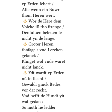
vp Erden ſchert /
Alſe wenn ein Buwr
thom Heren wert.
Wor de Here dem
Volcke iß tho ſtrenge /
Denſuluen beleuen ſe
nicht yn de lenge.
Groter Heren
thoſage / vnd Lercken
geſanck /
Klinget wol vnde waret
nicht lanck.
Ydt wardt vp Erden
nuͤ ſo ſlecht /
Gewaldt ginck ſtedes
vor dat recht.
Vnd hefft de Hundt yuͤ
wat gedan /
So moth he ledder