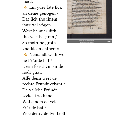
modt.
Ein yder late ſick
an deme genoͤgen /
Dat ſick tho ſinem
ſtate wil voͤgen.
Wert he auer dith
tho vele begeren /
So moth he groth
vnd kleen entberen.
Nemandt weth wor
he Fruͤnde hat /
Denn ſo idt ym an de
nodt ghat.
Alſe denn wert de
rechte Fruͤndt erkant /
De valſche Fruͤndt
wyket tho handt.
Wol einem de vele
Fruͤnde hat /
Wee dem / de ſyn troſt