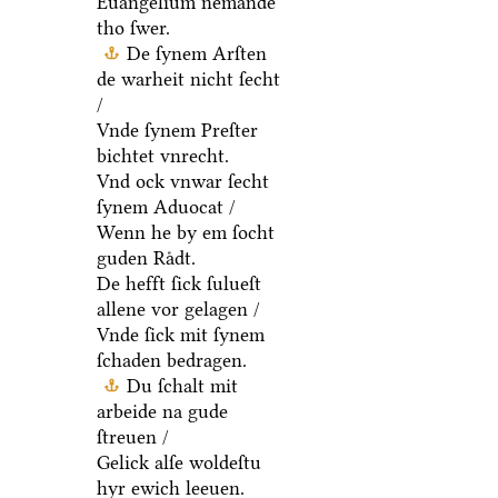
Euangelium nemande
tho ſwer.
De ſynem Arſten
de warheit nicht ſecht
/
Vnde ſynem Preſter
bichtet vnrecht.
Vnd ock vnwar ſecht
ſynem Aduocat /
Wenn he by em ſocht
guden Raͤdt.
De hefft ſick ſulueſt
allene vor gelagen /
Vnde ſick mit ſynem
ſchaden bedragen.
Du ſchalt mit
arbeide na gude
ſtreuen /
Gelick alſe woldeſtu
hyr ewich leeuen.