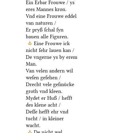
Ein Erbar Frouwe / ys
eres Mannes kron.
Vnd eine Frouwe eddel
van naturen /
Er pryß ſchal ſyn
bauen alle Figuren.
Eine Frouwe ick
nicht ſehr lauen kan /
De vngerne ys by erem
Man.
Van velen andern wil
weſen geſehen /
Drecht vele geſmuͤcke
groth vnd kleen.
Mydet er Huß / hefft
des klene acht /
Deſſe hefft ehr vnd
tucht / in kleiner
wacht.
De nicht wel