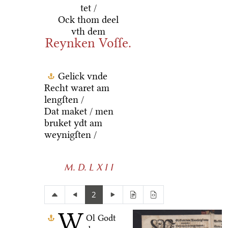
tet /
Ock thom deel
vth dem
Reynken Voſſe.
Gelick vnde
Recht waret am
lengſten /
Dat maket / men
bruket ydt am
weynigſten /
M. D. L X I I
2
W
Ol Godt