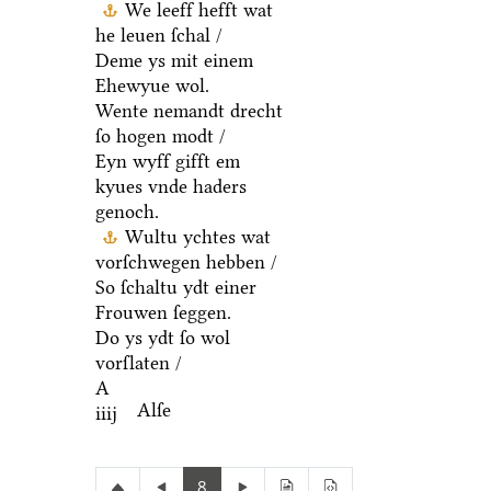
We leeff hefft wat
he leuen ſchal /
Deme ys mit einem
Ehewyue wol.
Wente nemandt drecht
ſo hogen modt /
Eyn wyff gifft em
kyues vnde haders
genoch.
Wultu ychtes wat
vorſchwegen hebben /
So ſchaltu ydt einer
Frouwen ſeggen.
Do ys ydt ſo wol
vorſlaten /
A
Alſe
iiij
8