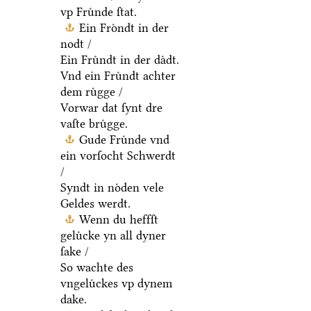
vp Fruͤnde ſtat.
Ein Froͤndt in der
nodt /
Ein Fruͤndt in der daͤdt.
Vnd ein Fruͤndt achter
dem ruͤgge /
Vorwar dat ſynt dre
vaſte bruͤgge.
Gude Fruͤnde vnd
ein vorſocht Schwerdt
/
Syndt in noͤden vele
Geldes werdt.
Wenn du heffſt
geluͤcke yn all dyner
ſake /
So wachte des
vngeluͤckes vp dynem
dake.