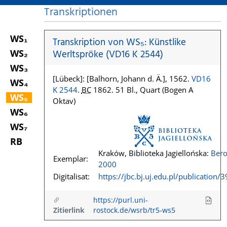
Transkriptionen
WS₁
Transkription von WS₅: Künstlike
WS₂
Werltspröke (VD16 K 2544)
WS₃
[Lübeck]: [Balhorn, Johann d. Ä.], 1562.
VD16
WS₄
K 2544
.
BC
1862. 51 Bl., Quart (Bogen A
WS₅
Oktav)
WS₆
WS₇
RB
Kraków, Biblioteka Jagiellońska:
Bero
Exemplar:
2000
Digitalisat:
https://jbc.bj.uj.edu.pl/publication/
https://purl.uni-
Zitierlink
rostock.de/wsrb/tr5-ws5