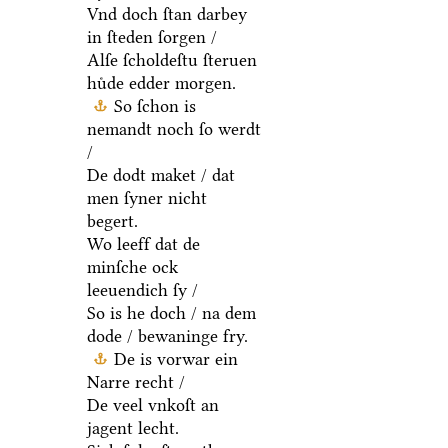
Vnd doch ſtan darbey
in ſteden ſorgen /
Alſe ſcholdeſtu ſteruen
huͤde edder morgen.
So ſchon is
nemandt noch ſo werdt
/
De dodt maket / dat
men ſyner nicht
begert.
Wo leeff dat de
minſche ock
leeuendich ſy /
So is he doch / na dem
dode / bewaninge fry.
De is vorwar ein
Narre recht /
De veel vnkoſt an
jagent lecht.