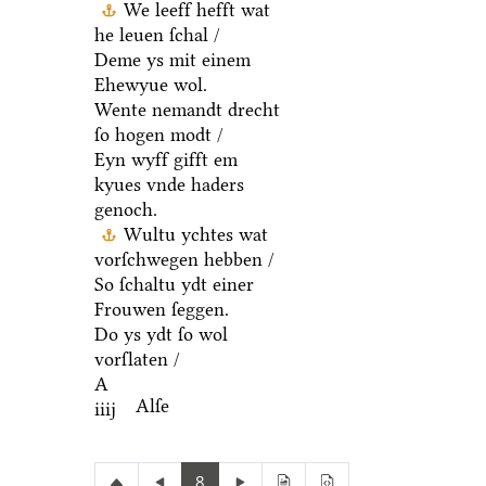
We leeff hefft wat
he leuen ſchal /
Deme ys mit einem
Ehewyue wol.
Wente nemandt drecht
ſo hogen modt /
Eyn wyff gifft em
kyues vnde haders
genoch.
Wultu ychtes wat
vorſchwegen hebben /
So ſchaltu ydt einer
Frouwen ſeggen.
Do ys ydt ſo wol
vorſlaten /
A
Alſe
iiij
8