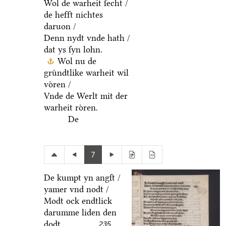
Wol de warheit ſecht /
de hefft nichtes
daruon /
Denn nydt vnde hath /
dat ys ſyn lohn.
Wol nu de
gruͤndtlike warheit wil
voͤren /
Vnde de Werlt mit der
warheit roͤren.
De
7
De kumpt yn angſt /
yamer vnd nodt /
Modt ock endtlick
darumme liden den
dodt.
235.