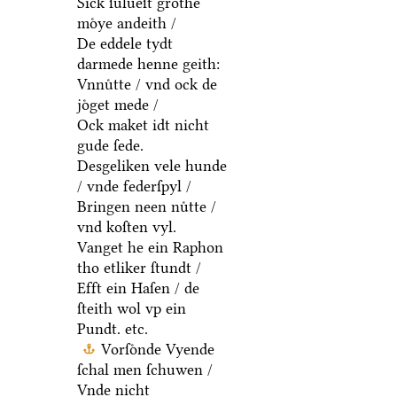
Sick ſulueſt grothe
moͤye andeith /
De eddele tydt
darmede henne geith:
Vnnuͤtte / vnd ock de
joͤget mede /
Ock maket idt nicht
gude ſede.
Desgeliken vele hunde
/ vnde federſpyl /
Bringen neen nuͤtte /
vnd koſten vyl.
Vanget he ein Raphon
tho etliker ſtundt /
Efft ein Haſen / de
ſteith wol vp ein
Pundt. etc.
Vorſoͤnde Vyende
ſchal men ſchuwen /
Vnde nicht