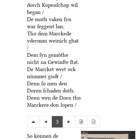
dorch Kopenſchop wil
began /
De moth vaken ſyn
war ſeggent lan.
Tho dem Marckede
yderman weinich ghat
/
Dem ſyn gemoͤthe
nicht na Gewinſte ſtat.
De Marcket wert ock
nuͤmmer gudt /
Denn ſo men den
Doren ſchaden doth:
Denn wen de Dorn tho
Marckere don lopen /
3
So koͤnnen de