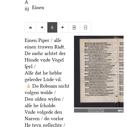
A
Einen
iij
6
Einen Piper / alſe
einen truwen Raͤdt.
De mehr achtet der
Huͤnde vnde Voͤgel
ſpyl /
Alſe dat he hebbe
gelerder Luͤde vil.
Do Roboam nicht
volgen wolde /
Den olden wyſen /
alſe he ſcholde.
Vnde volgede den
Narren / do vorlor
He teyn geſlechte /