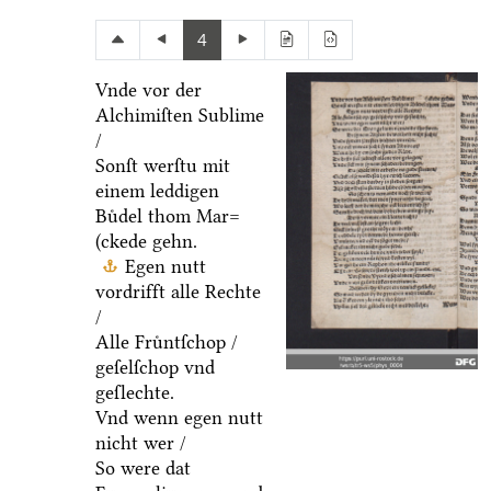
4
Vnde vor der
Alchimiſten Sublime
/
Sonſt werſtu mit
einem leddigen
Buͤdel thom Mar=
(ckede gehn.
Egen nutt
vordrifft alle Rechte
/
Alle Fruͤntſchop /
geſelſchop vnd
geſlechte.
Vnd wenn egen nutt
nicht wer /
So were dat