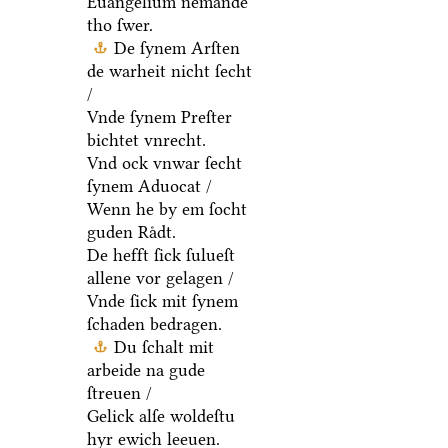
Euangelium nemande
tho ſwer.
De ſynem Arſten
de warheit nicht ſecht
/
Vnde ſynem Preſter
bichtet vnrecht.
Vnd ock vnwar ſecht
ſynem Aduocat /
Wenn he by em ſocht
guden Raͤdt.
De hefft ſick ſulueſt
allene vor gelagen /
Vnde ſick mit ſynem
ſchaden bedragen.
Du ſchalt mit
arbeide na gude
ſtreuen /
Gelick alſe woldeſtu
hyr ewich leeuen.