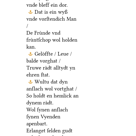
vnde bleff ein dor.
Dat is ein wyß
vnde vorſtendich Man
/
De Fruͤnde vnd
fruͤntſchop wol holden
kan.
Geloͤffte / Leue /
balde vorghat /
Truwe raͤdt alltydt yn
ehren ſtat.
Wultu dat dyn
anſlach wol vortghat /
So holdt en hemlick an
dynem raͤdt.
Wol ſynen anſlach
ſynen Vyenden
apenbart.
Erlanget ſelden gudt