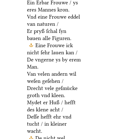
Ein Erbar Frouwe / ys
eres Mannes kron.
Vnd eine Frouwe eddel
van naturen /
Er pryß ſchal ſyn
bauen alle Figuren.
Eine Frouwe ick
nicht ſehr lauen kan /
De vngerne ys by erem
Man.
Van velen andern wil
weſen geſehen /
Drecht vele geſmuͤcke
groth vnd kleen.
Mydet er Huß / hefft
des klene acht /
Deſſe hefft ehr vnd
tucht / in kleiner
wacht.
De nicht wel