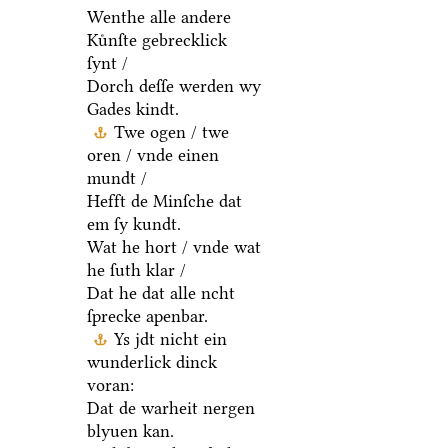
Wenthe alle andere
Kuͤnſte gebrecklick
ſynt /
Dorch deſſe werden wy
Gades kindt.
Twe ogen / twe
oren / vnde einen
mundt /
Hefft de Minſche dat
em ſy kundt.
Wat he hort / vnde wat
he ſuth klar /
Dat he dat alle ncht
ſprecke apenbar.
Ys jdt nicht ein
wunderlick dinck
voran:
Dat de warheit nergen
blyuen kan.