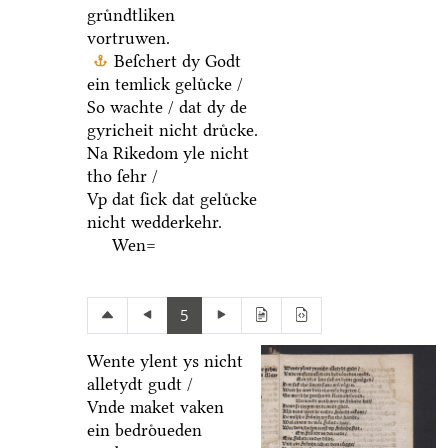
gruͤndtliken
vortruwen.
Beſchert dy Godt
ein temlick geluͤcke /
So wachte / dat dy de
gyricheit nicht druͤcke.
Na Rikedom yle nicht
tho ſehr /
Vp dat ſick dat geluͤcke
nicht wedderkehr.
Wen=
5
Wente ylent ys nicht
alletydt gudt /
Vnde maket vaken
ein bedroͤueden