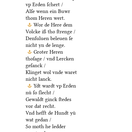
vp Erden ſchert /
Alſe wenn ein Buwr
thom Heren wert.
Wor de Here dem
Volcke iß tho ſtrenge /
Denſuluen beleuen ſe
nicht yn de lenge.
Groter Heren
thoſage / vnd Lercken
geſanck /
Klinget wol vnde waret
nicht lanck.
Ydt wardt vp Erden
nuͤ ſo ſlecht /
Gewaldt ginck ſtedes
vor dat recht.
Vnd hefft de Hundt yuͤ
wat gedan /
So moth he ledder