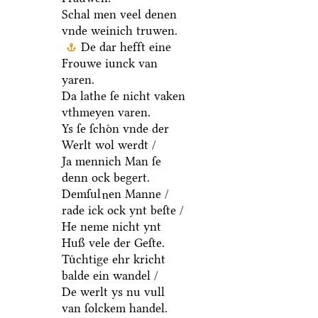
Schal men veel denen
vnde weinich truwen.
De dar hefft eine
Frouwe iunck van
yaren.
Da lathe ſe nicht vaken
vthmeyen varen.
Ys ſe ſchoͤn vnde der
Werlt wol werdt /
Ja mennich Man ſe
denn ock begert.
Demſul
en Manne /
u
rade ick ock ynt beſte /
He neme nicht ynt
Huß vele der Geſte.
Tuͤchtige ehr kricht
balde ein wandel /
De werlt ys nu vull
van ſolckem handel.