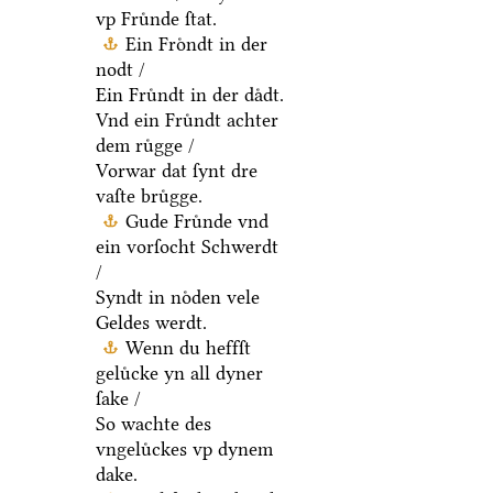
vp Fruͤnde ſtat.
Ein Froͤndt in der
nodt /
Ein Fruͤndt in der daͤdt.
Vnd ein Fruͤndt achter
dem ruͤgge /
Vorwar dat ſynt dre
vaſte bruͤgge.
Gude Fruͤnde vnd
ein vorſocht Schwerdt
/
Syndt in noͤden vele
Geldes werdt.
Wenn du heffſt
geluͤcke yn all dyner
ſake /
So wachte des
vngeluͤckes vp dynem
dake.