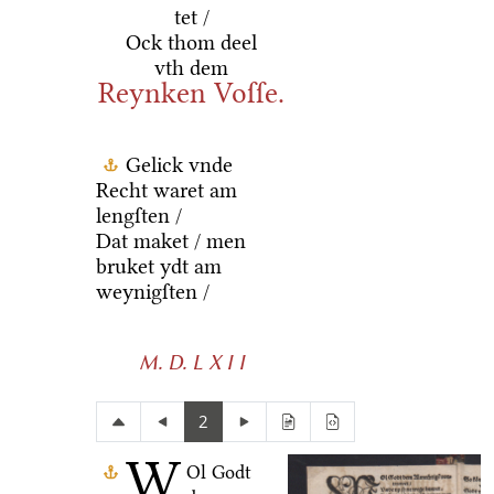
tet /
Ock thom deel
vth dem
Reynken Voſſe.
Gelick vnde
Recht waret am
lengſten /
Dat maket / men
bruket ydt am
weynigſten /
M. D. L X I I
2
W
Ol Godt