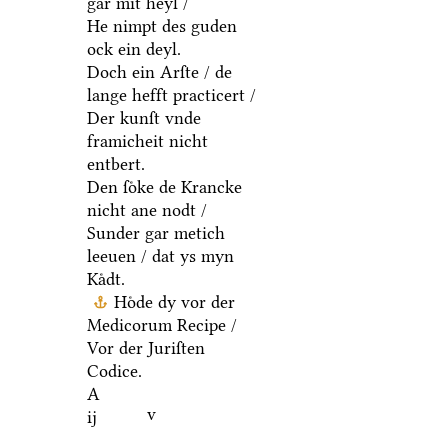
gar mit heyl /
He nimpt des guden
ock ein deyl.
Doch ein Arſte / de
lange hefft practicert /
Der kunſt vnde
framicheit nicht
entbert.
Den ſoͤke de Krancke
nicht ane nodt /
Sunder gar metich
leeuen / dat ys myn
Kaͤdt.
Hoͤde dy vor der
Medicorum Recipe /
Vor der Juriſten
Codice.
A
v
ij