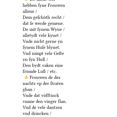
hebben ſyne Frouwen
allene /
Dem geſchoͤth recht /
dat ſe werde gemene.
De mit ſynem Wyue /
alletydt vele kyuet /
Vnde nicht gerne yn
ſynem Huſe blyuet.
Vnd nimpt vele Geſte
yn ſyn Huß /
Den bydt vaken eine
froͤmde Luß / etc.
Frouwen de des
nachts vp der ſtraten
ghan /
Vnde dat voͤfftinck
vmme den vinger ſlan.
Vnd de vele dantzen
vnd drincken /