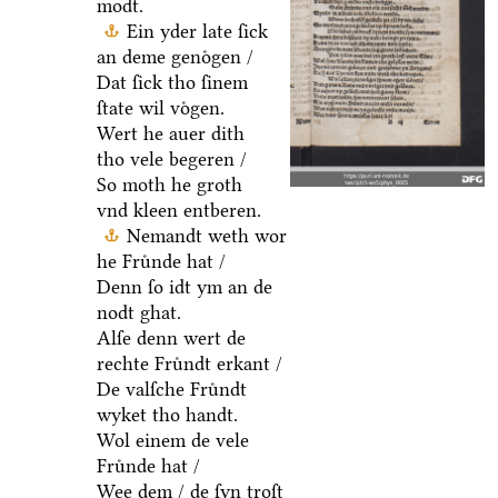
modt.
Ein yder late ſick
an deme genoͤgen /
Dat ſick tho ſinem
ſtate wil voͤgen.
Wert he auer dith
tho vele begeren /
So moth he groth
vnd kleen entberen.
Nemandt weth wor
he Fruͤnde hat /
Denn ſo idt ym an de
nodt ghat.
Alſe denn wert de
rechte Fruͤndt erkant /
De valſche Fruͤndt
wyket tho handt.
Wol einem de vele
Fruͤnde hat /
Wee dem / de ſyn troſt