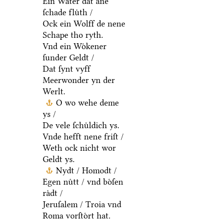
Ein Water dat ane
ſchade fluͤth /
Ock ein Wolff de nene
Schape tho ryth.
Vnd ein Woͤkener
ſunder Geldt /
Dat ſynt vyff
Meerwonder yn der
Werlt.
O wo wehe deme
ys /
De vele ſchuͤldich ys.
Vnde hefft nene friſt /
Weth ock nicht wor
Geldt ys.
Nydt / Homodt /
Egen nuͤtt / vnd boͤſen
raͤdt /
Jeruſalem / Troia vnd
Roma vorſtoͤrt hat.