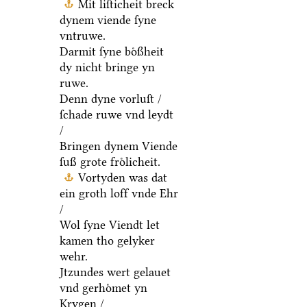
Mit liſticheit breck
dynem viende ſyne
vntruwe.
Darmit ſyne boͤßheit
dy nicht bringe yn
ruwe.
Denn dyne vorluſt /
ſchade ruwe vnd leydt
/
Bringen dynem Viende
ſuß grote froͤlicheit.
Vortyden was dat
ein groth loff vnde Ehr
/
Wol ſyne Viendt let
kamen tho gelyker
wehr.
Jtzundes wert gelauet
vnd gerhoͤmet yn
Krygen /