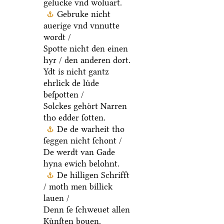
gelucke vnd woluart.
Gebruke nicht
auerige vnd vnnutte
wordt /
Spotte nicht den einen
hyr / den anderen dort.
Ydt is nicht gantz
ehrlick de luͤde
beſpotten /
Solckes gehoͤrt Narren
tho edder ſotten.
De de warheit tho
ſeggen nicht ſchont /
De werdt van Gade
hyna ewich belohnt.
De hilligen Schrifft
/ moth men billick
lauen /
Denn ſe ſchweuet allen
Kuͤnſten bouen.