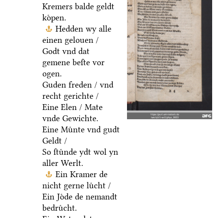
Kremers balde geldt
koͤpen.
Hedden wy alle
einen gelouen /
Godt vnd dat
gemene beſte vor
ogen.
Guden freden / vnd
recht gerichte /
Eine Elen / Mate
vnde Gewichte.
Eine Muͤnte vnd gudt
Geldt /
So ſtuͤnde ydt wol yn
aller Werlt.
Ein Kramer de
nicht gerne luͤcht /
Ein Joͤde de nemandt
bedruͤcht.