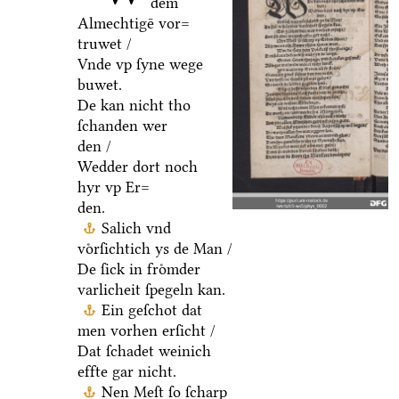
dem
Almechtigē vor=
truwet /
Vnde vp ſyne wege
buwet.
De kan nicht tho
ſchanden wer
den /
Wedder dort noch
hyr vp Er=
den.
Salich vnd
voͤrſichtich ys de Man /
De ſick in froͤmder
varlicheit ſpegeln kan.
Ein geſchot dat
men vorhen erſicht /
Dat ſchadet weinich
effte gar nicht.
Nen Meſt ſo ſcharp