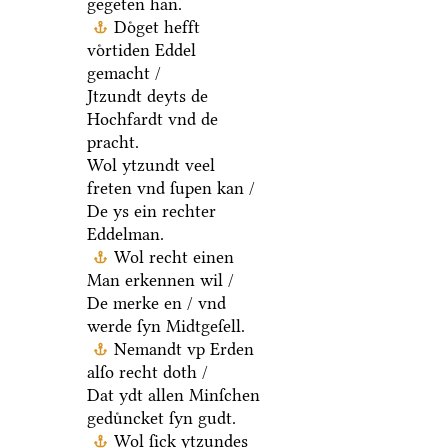
gegeten han.
Doͤget hefft
voͤrtiden Eddel
gemacht /
Jtzundt deyts de
Hochfardt vnd de
pracht.
Wol ytzundt veel
freten vnd ſupen kan /
De ys ein rechter
Eddelman.
Wol recht einen
Man erkennen wil /
De merke en / vnd
werde ſyn Midtgeſell.
Nemandt vp Erden
alſo recht doth /
Dat ydt allen Minſchen
geduͤncket ſyn gudt.
Wol ſick ytzundes