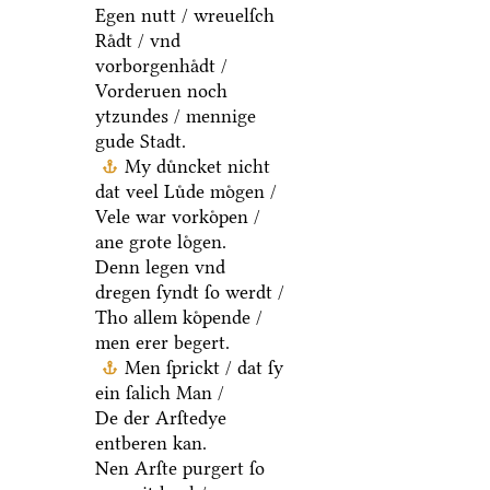
Egen nutt / wreuelſch
Raͤdt / vnd
vorborgenhaͤdt /
Vorderuen noch
ytzundes / mennige
gude Stadt.
My duͤncket nicht
dat veel Luͤde moͤgen /
Vele war vorkoͤpen /
ane grote loͤgen.
Denn legen vnd
dregen ſyndt ſo werdt /
Tho allem koͤpende /
men erer begert.
Men ſprickt / dat ſy
ein ſalich Man /
De der Arſtedye
entberen kan.
Nen Arſte purgert ſo