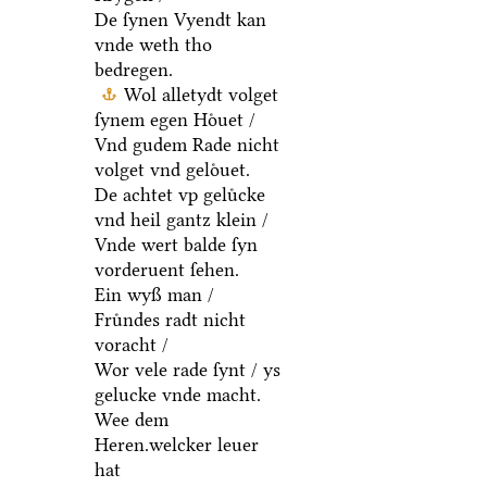
De ſynen Vyendt kan
vnde weth tho
bedregen.
Wol alletydt volget
ſynem egen Hoͤuet /
Vnd gudem Rade nicht
volget vnd geloͤuet.
De achtet vp geluͤcke
vnd heil gantz klein /
Vnde wert balde ſyn
vorderuent ſehen.
Ein wyß man /
Fruͤndes radt nicht
voracht /
Wor vele rade ſynt / ys
gelucke vnde macht.
Wee dem
Heren.welcker leuer
hat