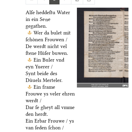
Alſe heddeſtu Water
in ein Se
e
u
gegathen.
Wer da bulet mit
ſchoͤnen Frouwen /
De werdt nicht vel
ſtene Huͤſer buwen.
Ein Buler vnd
eyn Yuerer /
Synt beide des
Duͤuels Merteler.
Ein frame
Frouwe ys veler ehren
werdt /
Dar ſe gheyt all vmme
den herdt.
Ein Erbar Frouwe / ys
van ſeden ſchon /