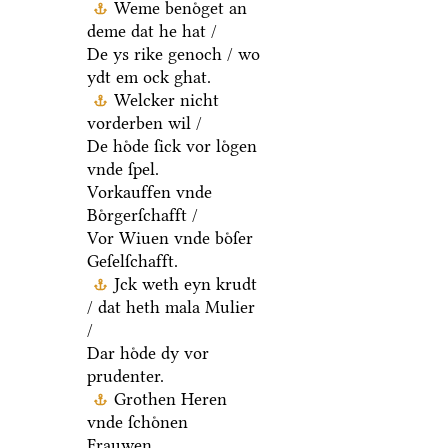
Weme benoͤget an
deme dat he hat /
De ys rike genoch / wo
ydt em ock ghat.
Welcker nicht
vorderben wil /
De hoͤde ſick vor loͤgen
vnde ſpel.
Vorkauffen vnde
Boͤrgerſchafft /
Vor Wiuen vnde boͤſer
Geſelſchafft.
Jck weth eyn krudt
/ dat heth mala Mulier
/
Dar hoͤde dy vor
prudenter.
Grothen Heren
vnde ſchoͤnen
Frauwen.