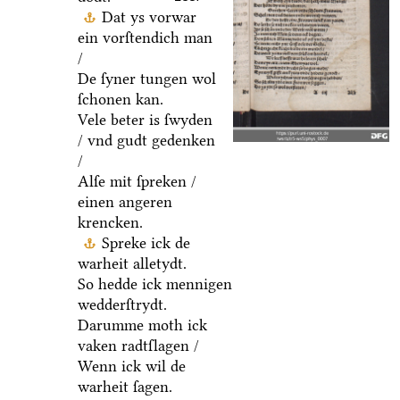
Dat ys vorwar
ein vorſtendich man
/
De ſyner tungen wol
ſchonen kan.
Vele beter is ſwyden
/ vnd gudt gedenken
/
Alſe mit ſpreken /
einen angeren
krencken.
Spreke ick de
warheit alletydt.
So hedde ick mennigen
wedderſtrydt.
Darumme moth ick
vaken radtſlagen /
Wenn ick wil de
warheit ſagen.