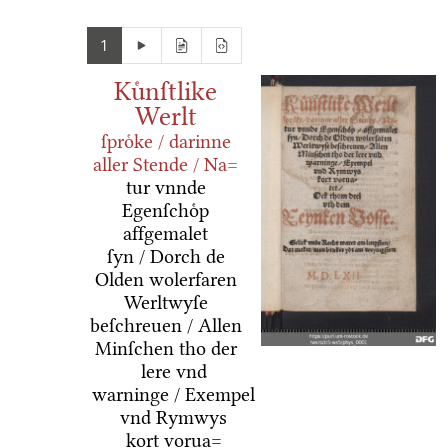
1
Kuͤnſtlike
Werlt
ſproͤke / darinne
aller Stende / Na=
tur vnnde
Egenſchoͤp
affgemalet
ſyn / Dorch de
Olden wolerfaren
Werltwyſe
beſchreuen / Allen
Minſchen tho der
lere vnd
warninge / Exempel
vnd Rymwys
kort vorua=